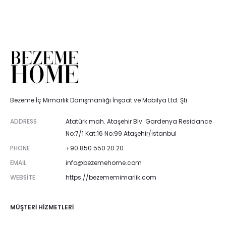
Bezeme İç Mimarlık Danışmanlığı İnşaat ve Mobilya Ltd. Şti.
ADDRESS
Atatürk mah. Ataşehir Blv. Gardenya Residance
No:7/1 Kat:16 No:99 Ataşehir/İstanbul
PHONE
+90 850 550 20 20
EMAIL
info@bezemehome.com
WEBSITE
https://bezememimarlik.com
MÜŞTERI HIZMETLERI