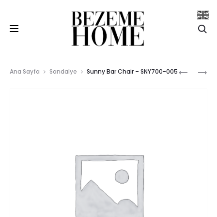
Se
Prod
SUNNY
LIZA
Ana Sayfa
Sandalye
Sunny Bar Chair – SNY700-005
X
CHAIR
navig
CHAIR
–
–
LZ700
SNY700-
003