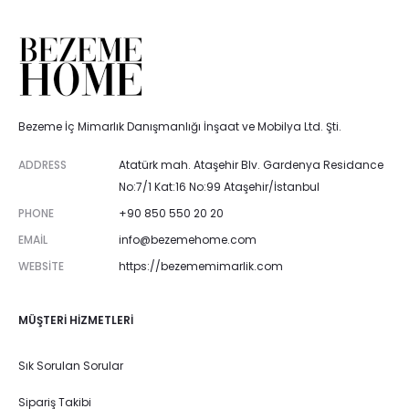
Bezeme İç Mimarlık Danışmanlığı İnşaat ve Mobilya Ltd. Şti.
ADDRESS
Atatürk mah. Ataşehir Blv. Gardenya Residance
No:7/1 Kat:16 No:99 Ataşehir/İstanbul
PHONE
+90 850 550 20 20
EMAIL
info@bezemehome.com
WEBSITE
https://bezememimarlik.com
MÜŞTERI HIZMETLERI
Sık Sorulan Sorular
Sipariş Takibi