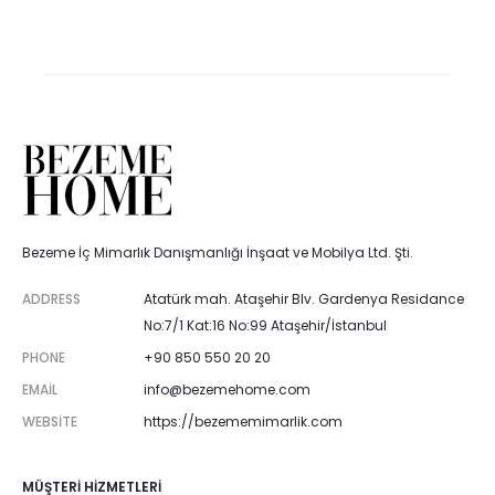
Bezeme İç Mimarlık Danışmanlığı İnşaat ve Mobilya Ltd. Şti.
ADDRESS
Atatürk mah. Ataşehir Blv. Gardenya Residance
No:7/1 Kat:16 No:99 Ataşehir/İstanbul
PHONE
+90 850 550 20 20
EMAIL
info@bezemehome.com
WEBSITE
https://bezememimarlik.com
MÜŞTERI HIZMETLERI