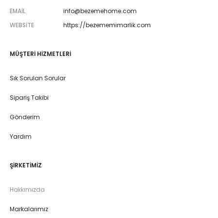
EMAIL
info@bezemehome.com
WEBSITE
https://bezememimarlik.com
MÜŞTERI HIZMETLERI
Sık Sorulan Sorular
Sipariş Takibi
Gönderim
Yardım
ŞIRKETIMIZ
Hakkımızda
Markalarımız