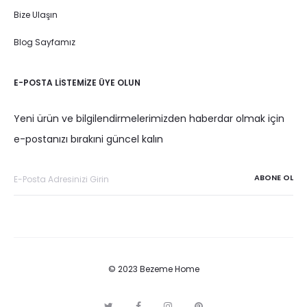
Bize Ulaşın
Blog Sayfamız
E-POSTA LISTEMIZE ÜYE OLUN
Yeni ürün ve bilgilendirmelerimizden haberdar olmak için
e-postanızı bırakıni güncel kalın
© 2023 Bezeme Home
T
F
I
P