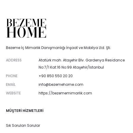
Bezeme İç Mimarlık Danışmanlığı İnşaat ve Mobilya Ltd. Şti.
ADDRESS
Atatürk mah. Ataşehir Blv. Gardenya Residance
No:7/1 Kat:16 No:99 Ataşehir/İstanbul
PHONE
+90 850 550 20 20
EMAIL
info@bezemehome.com
WEBSITE
https://bezememimarlik.com
MÜŞTERI HIZMETLERI
Sık Sorulan Sorular