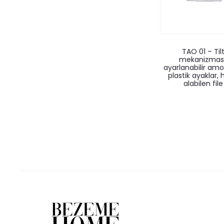
TAO 01 – Til
mekanizması
ayarlanabilir amor
plastik ayaklar,
alabilen file