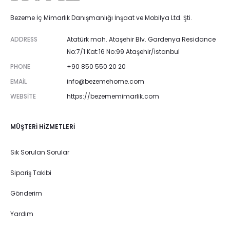
Bezeme İç Mimarlık Danışmanlığı İnşaat ve Mobilya Ltd. Şti.
ADDRESS
Atatürk mah. Ataşehir Blv. Gardenya Residance
No:7/1 Kat:16 No:99 Ataşehir/İstanbul
PHONE
+90 850 550 20 20
EMAIL
info@bezemehome.com
WEBSITE
https://bezememimarlik.com
MÜŞTERI HIZMETLERI
Sık Sorulan Sorular
Sipariş Takibi
Gönderim
Yardım