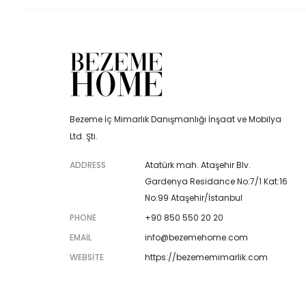
Bezeme İç Mimarlık Danışmanlığı İnşaat ve Mobilya
Ltd. Şti.
ADDRESS
Atatürk mah. Ataşehir Blv.
Gardenya Residance No:7/1 Kat:16
No:99 Ataşehir/İstanbul
PHONE
+90 850 550 20 20
EMAIL
info@bezemehome.com
WEBSITE
https://bezememimarlik.com