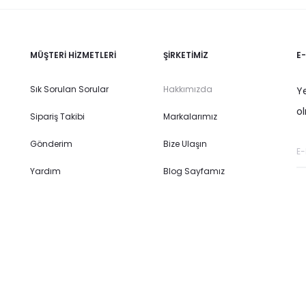
MÜŞTERI HIZMETLERI
ŞIRKETIMIZ
E
Sık Sorulan Sorular
Hakkımızda
Y
ol
Sipariş Takibi
Markalarımız
Gönderim
Bize Ulaşın
Yardım
Blog Sayfamız