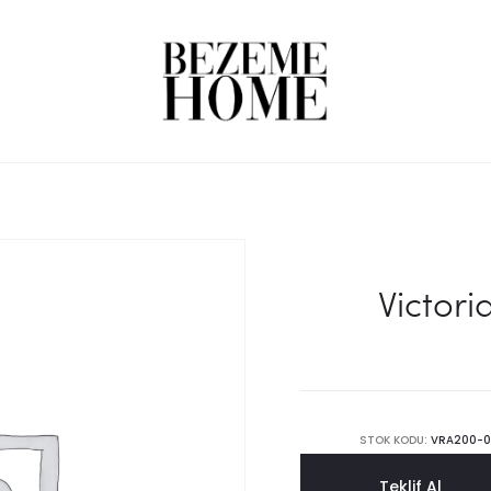
M
Victor
STOK KODU:
VRA200-0
Teklif Al