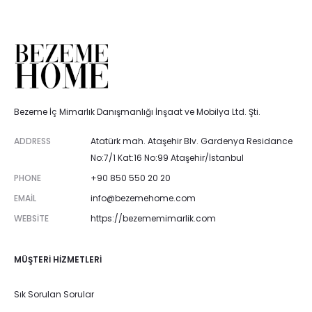
Bezeme İç Mimarlık Danışmanlığı İnşaat ve Mobilya Ltd. Şti.
ADDRESS
Atatürk mah. Ataşehir Blv. Gardenya Residance
No:7/1 Kat:16 No:99 Ataşehir/İstanbul
PHONE
+90 850 550 20 20
EMAIL
info@bezemehome.com
WEBSITE
https://bezememimarlik.com
MÜŞTERI HIZMETLERI
Sık Sorulan Sorular