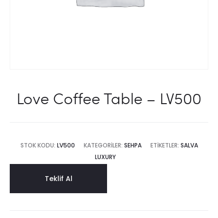
Love Coffee Table – LV500
STOK KODU:
LV500
KATEGORILER:
SEHPA
ETIKETLER:
SALVA
LUXURY
Teklif Al