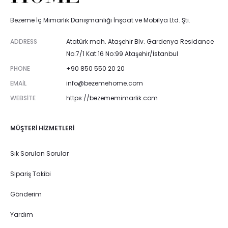
Bezeme İç Mimarlık Danışmanlığı İnşaat ve Mobilya Ltd. Şti.
ADDRESS
Atatürk mah. Ataşehir Blv. Gardenya Residance
No:7/1 Kat:16 No:99 Ataşehir/İstanbul
PHONE
+90 850 550 20 20
EMAIL
info@bezemehome.com
WEBSITE
https://bezememimarlik.com
MÜŞTERI HIZMETLERI
Sık Sorulan Sorular
Sipariş Takibi
Gönderim
Yardım