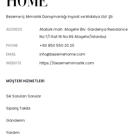
Bezeme İç Mimarlık Danışmanlığı İnşaat ve Mobilya Ltd. Şti.
ADDRESS
Atatürk mah. Ataşehir Blv. Gardenya Residance
No:7/1 Kat:16 No:99 Ataşehir/İstanbul
PHONE
+90 850 550 20 20
EMAIL
info@bezemehome.com
WEBSITE
https://bezememimarlik.com
MÜŞTERI HIZMETLERI
Sık Sorulan Sorular
Sipariş Takibi
Gönderim
Yardım