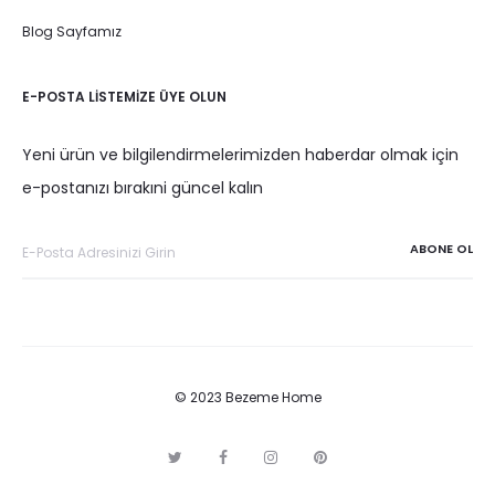
Blog Sayfamız
E-POSTA LISTEMIZE ÜYE OLUN
Yeni ürün ve bilgilendirmelerimizden haberdar olmak için
e-postanızı bırakıni güncel kalın
© 2023 Bezeme Home
T
F
I
P
w
a
n
i
i
c
s
n