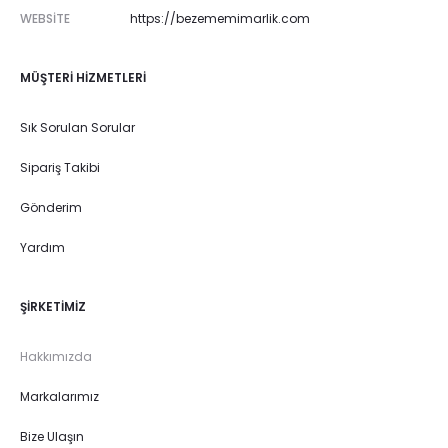
WEBSITE
https://bezememimarlik.com
MÜŞTERI HIZMETLERI
Sık Sorulan Sorular
Sipariş Takibi
Gönderim
Yardım
ŞIRKETIMIZ
Hakkımızda
Markalarımız
Bize Ulaşın