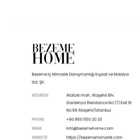
Bezeme İç Mimarlık Danışmanlığı İnşaat ve Mobilya
Ltd. Şti.
ADDRESS
Atatürk mah. Ataşehir Blv.
Gardenya Residance No:7/1 Kat:16
No:99 Ataşehir/İstanbul
PHONE
+90 850 550 20 20
EMAIL
info@bezemehome.com
WEBSITE
https://bezememimarlik.com