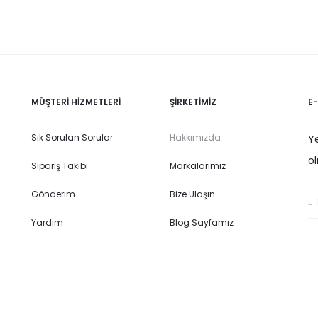
MÜŞTERI HIZMETLERI
ŞIRKETIMIZ
E
Sık Sorulan Sorular
Hakkımızda
Y
ol
Sipariş Takibi
Markalarımız
Gönderim
Bize Ulaşın
Yardım
Blog Sayfamız