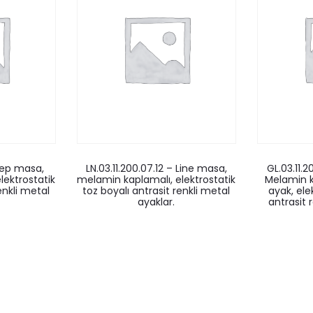
Deep masa,
LN.03.11.200.07.12 – Line masa,
GL.03.11.
lektrostatik
melamin kaplamalı, elektrostatik
Melamin k
enkli metal
toz boyalı antrasit renkli metal
ayak, ele
ayaklar.
antrasit 