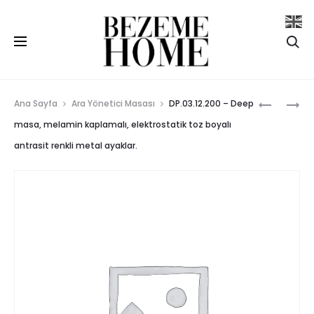
Se
Prod
LN.03.11.2
DP.02.03.
Ana Sayfa
Ara Yönetici Masası
DP.03.12.200 – Deep
–
–
navig
masa, melamin kaplamalı, elektrostatik toz boyalı
LINE
DEEP
antrasit renkli metal ayaklar.
MASA,
YÖNETICI
MELAMIN
DOLABI,
KAPLAMAL
MELAMIN
ELEKTROS
KAPLAMAL
TOZ
ELEKTROS
BOYALI
TOZ
ANTRASI
BOYALI
RENKLI
ANTRASI
METAL
RENKLI
AYAKLAR.
METAL