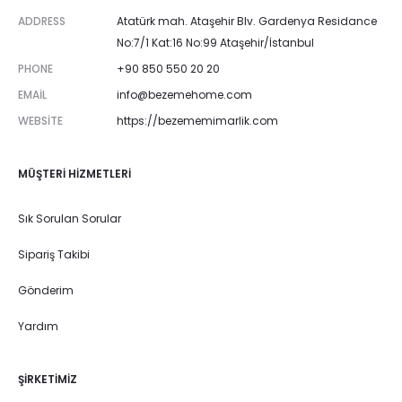
ADDRESS
Atatürk mah. Ataşehir Blv. Gardenya Residance
No:7/1 Kat:16 No:99 Ataşehir/İstanbul
PHONE
+90 850 550 20 20
EMAIL
info@bezemehome.com
WEBSITE
https://bezememimarlik.com
MÜŞTERI HIZMETLERI
Sık Sorulan Sorular
Sipariş Takibi
Gönderim
Yardım
ŞIRKETIMIZ