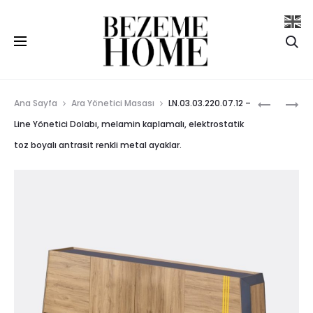
Se
Prod
LN.03.11.
LN.03.04.
Ana Sayfa
Ara Yönetici Masası
LN.03.03.220.07.12 –
–
–
navig
Line Yönetici Dolabı, melamin kaplamalı, elektrostatik
LINE
LINE
toz boyalı antrasit renkli metal ayaklar.
MASA,
SEHPA,
MELAMIN
MELAMIN
KAPLAMAL
KAPLAMAL
ELEKTROS
ELEKTROS
TOZ
TOZ
BOYALI
BOYALI
ANTRASI
ANTRASI
RENKLI
RENKLI
METAL
METAL
AYAKLAR.
AYAKLAR.