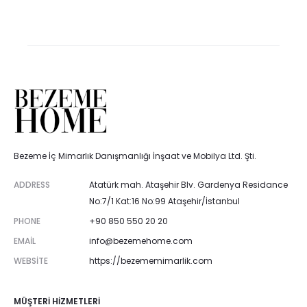
Bezeme İç Mimarlık Danışmanlığı İnşaat ve Mobilya Ltd. Şti.
ADDRESS
Atatürk mah. Ataşehir Blv. Gardenya Residance
No:7/1 Kat:16 No:99 Ataşehir/İstanbul
PHONE
+90 850 550 20 20
EMAIL
info@bezemehome.com
WEBSITE
https://bezememimarlik.com
MÜŞTERI HIZMETLERI