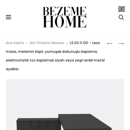
Se
Prod
LS.03.10.1
LS.03.11.1
Ana Sayfa
Ara Yönetici Masası
LS.03.11.120 – Less
–
–
navig
masa, melamin kaplı, yumuşak dokunuşlu kaplama,
LESS
LESS
elektrostatik toz kaplamalı siyah veya yeşil renkli metal
MASA,
MASA,
ayaklar.
MELAMIN
MELAMIN
KAPLI,
KAPLI,
YUMUŞAK
YUMUŞAK
DOKUNUŞ
DOKUNUŞ
KAPLAMA
KAPLAMA
ELEKTROS
ELEKTROS
TOZ
TOZ
KAPLAMA
KAPLAMA
SIYAH
SIYAH