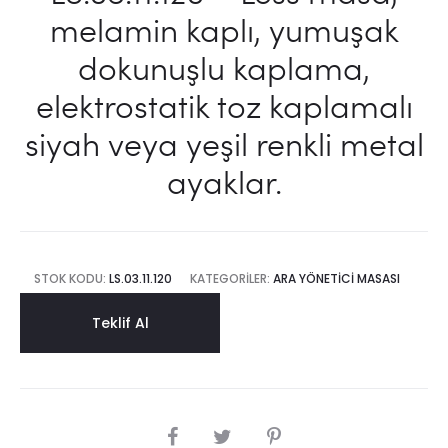
melamin kaplı, yumuşak
dokunuşlu kaplama,
elektrostatik toz kaplamalı
siyah veya yeşil renkli metal
ayaklar.
STOK KODU:
LS.03.11.120
KATEGORILER:
ARA YÖNETICI MASASI
Teklif Al
SHARE