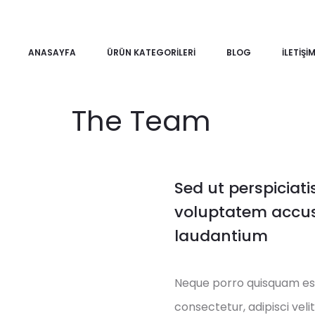
ANASAYFA
ÜRÜN KATEGORILERI
BLOG
İLETIŞI
The Team
Sed ut perspiciati
voluptatem accu
laudantium
Neque porro quisquam est,
consectetur, adipisci ve