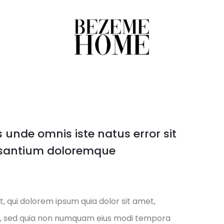
M
s unde omnis iste natus error sit
santium doloremque
 qui dolorem ipsum quia dolor sit amet,
lit, sed quia non numquam eius modi tempora