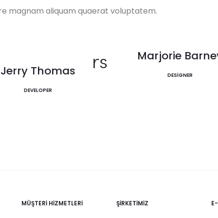
lore magnam aliquam quaerat voluptatem.
am Members
Jerry Thomas
Marjorie Barne
Jerry Thomas
MARKETER
DESIGNER
DEVELOPER
MÜŞTERI HIZMETLERI
ŞIRKETIMIZ
E