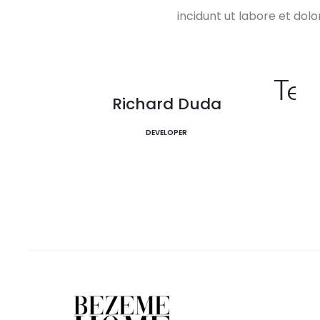
incidunt ut labore et do
Te
Andrew Sober
Richard Duda
CO-FOUNDER
DEVELOPER