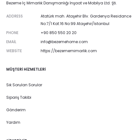
Bezeme İç Mimarlık Danışmanlığı İnşaat ve Mobilya Ltd. Şti.
ADDRESS
Atatürk mah. Ataşehir Blv. Gardenya Residance
No:7/1 Kat:16 No:99 Ataşehir/İstanbul
PHONE
+90 850 550 20 20
EMAIL
info@bezemehome.com
WEBSITE
https://bezememimarlik.com
MÜŞTERI HIZMETLERI
Sık Sorulan Sorular
Sipariş Takibi
Gönderim
Yardım