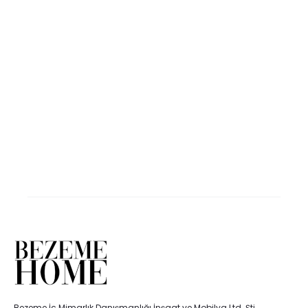
Bezeme İç Mimarlık Danışmanlığı İnşaat ve Mobilya Ltd. Şti.