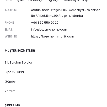
ADDRESS
Atatürk mah. Ataşehir Blv. Gardenya Residance
No:7/1 Kat:16 No:99 Ataşehir/İstanbul
PHONE
+90 850 550 20 20
EMAIL
info@bezemehome.com
WEBSITE
https://bezememimarlik.com
MÜŞTERI HIZMETLERI
Sık Sorulan Sorular
Sipariş Takibi
Gönderim
Yardım
ŞIRKETIMIZ