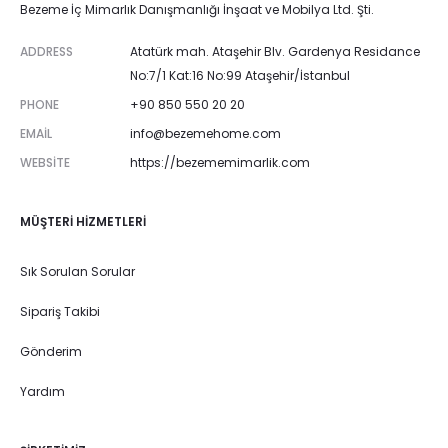
Bezeme İç Mimarlık Danışmanlığı İnşaat ve Mobilya Ltd. Şti.
ADDRESS
Atatürk mah. Ataşehir Blv. Gardenya Residance
No:7/1 Kat:16 No:99 Ataşehir/İstanbul
PHONE
+90 850 550 20 20
EMAIL
info@bezemehome.com
WEBSITE
https://bezememimarlik.com
MÜŞTERI HIZMETLERI
Sık Sorulan Sorular
Sipariş Takibi
Gönderim
Yardım